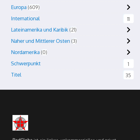
Europa
609
International
11
Lateinamerika und Karibik
21
Naher und Mittlerer Osten
3
Nordamerika
0
Schwerpunkt
1
Titel
35