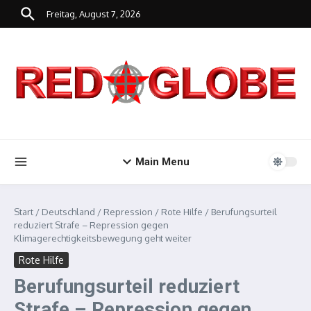
Zum Inhalt springen
Freitag, August 7, 2026
Main Menu
Start
/
Deutschland
/
Repression
/
Rote Hilfe
/
Berufungsurteil
reduziert Strafe – Repression gegen
Klimagerechtigkeitsbewegung geht weiter
Rote Hilfe
Berufungsurteil reduziert
Strafe – Repression gegen