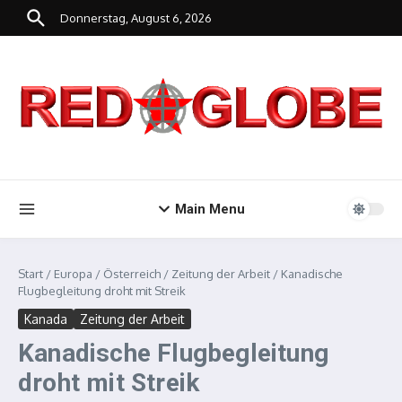
Zum Inhalt springen
Donnerstag, August 6, 2026
Main Menu
Start
/
Europa
/
Österreich
/
Zeitung der Arbeit
/
Kanadische
Flugbegleitung droht mit Streik
Kanada
Zeitung der Arbeit
Kanadische Flugbegleitung
droht mit Streik