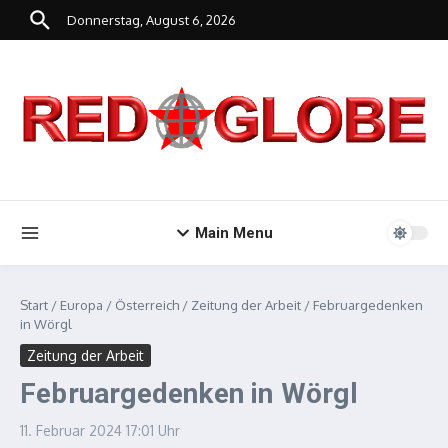
Zum Inhalt springen
Donnerstag, August 6, 2026
Main Menu
Start
/
Europa
/
Österreich
/
Zeitung der Arbeit
/
Februargedenken
in Wörgl
Zeitung der Arbeit
Februargedenken in Wörgl
11. Februar 2024
17:01 Uhr