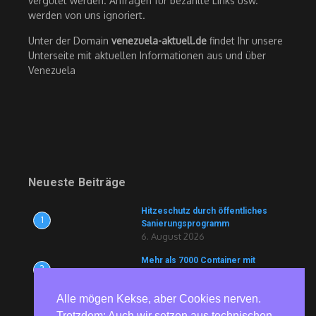
vergütet werden. Anfragen für bezahlte Links usw.
werden von uns ignoriert.
Unter der Domain
venezuela-aktuell.de
findet Ihr unsere
Unterseite mit aktuellen Informationen aus und über
Venezuela
Neueste Beiträge
Hitzeschutz durch öffentliches
1
Sanierungsprogramm
6. August 2026
Mehr als 7000 Container mit
2
Lebensmitteln und Medikamenten
blockiert
6. August 2026
Alle mögen Kekse, aber Cookies nerven.
Trotzdem: Auch wir setzen aus technischen