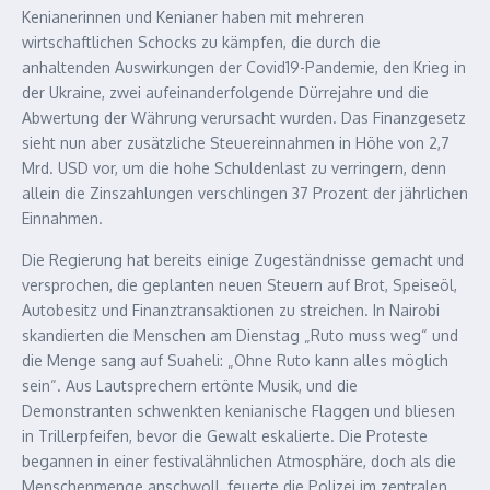
Kenianerinnen und Kenianer haben mit mehreren
wirtschaftlichen Schocks zu kämpfen, die durch die
anhaltenden Auswirkungen der Covid19-Pandemie, den Krieg in
der Ukraine, zwei aufeinanderfolgende Dürrejahre und die
Abwertung der Währung verursacht wurden. Das Finanzgesetz
sieht nun aber zusätzliche Steuereinnahmen in Höhe von 2,7
Mrd. USD vor, um die hohe Schuldenlast zu verringern, denn
allein die Zinszahlungen verschlingen 37 Prozent der jährlichen
Einnahmen.
Die Regierung hat bereits einige Zugeständnisse gemacht und
versprochen, die geplanten neuen Steuern auf Brot, Speiseöl,
Autobesitz und Finanztransaktionen zu streichen. In Nairobi
skandierten die Menschen am Dienstag „Ruto muss weg“ und
die Menge sang auf Suaheli: „Ohne Ruto kann alles möglich
sein“. Aus Lautsprechern ertönte Musik, und die
Demonstranten schwenkten kenianische Flaggen und bliesen
in Trillerpfeifen, bevor die Gewalt eskalierte. Die Proteste
begannen in einer festivalähnlichen Atmosphäre, doch als die
Menschenmenge anschwoll, feuerte die Polizei im zentralen