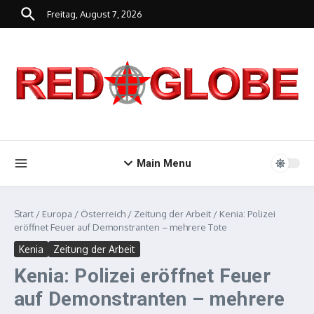
Zum Inhalt springen
Freitag, August 7, 2026
Main Menu
Start
/
Europa
/
Österreich
/
Zeitung der Arbeit
/
Kenia: Polizei
eröffnet Feuer auf Demonstranten – mehrere Tote
Kenia
Zeitung der Arbeit
Kenia: Polizei eröffnet Feuer
auf Demonstranten – mehrere