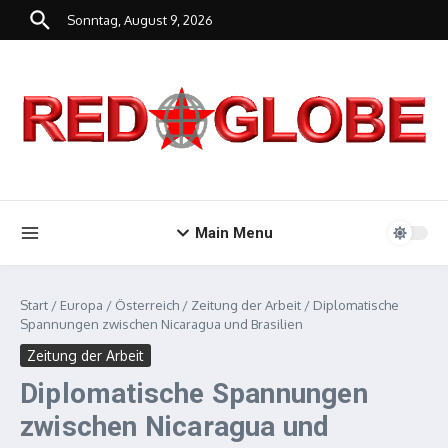
Zum Inhalt springen
Sonntag, August 9, 2026
Main Menu
Start
/
Europa
/
Österreich
/
Zeitung der Arbeit
/
Diplomatische
Spannungen zwischen Nicaragua und Brasilien
Zeitung der Arbeit
Diplomatische Spannungen
zwischen Nicaragua und