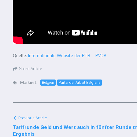
Quelle:
Internationale Website der PTB – PVDA
Share Article
Markiert:
Belgien
Partei der Arbeit Belgiens
Previous Article
Tarifrunde Geld und Wert auch in fünfter Runde 
Ergebnis