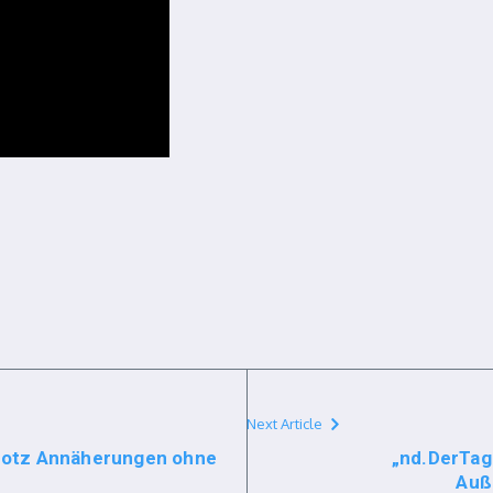
Next Article
trotz Annäherungen ohne
„nd.DerTag
Auße