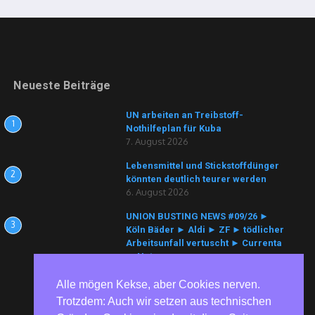
Neueste Beiträge
UN arbeiten an Treibstoff-
1
Nothilfeplan für Kuba
7. August 2026
Lebensmittel und Stickstoffdünger
2
könnten deutlich teurer werden
6. August 2026
UNION BUSTING NEWS #09/26 ►
3
Köln Bäder ► Aldi ► ZF ► tödlicher
Arbeitsunfall vertuscht ► Currenta
► Nutracorp
6. August 2026
Alle mögen Kekse, aber Cookies nerven.
Trotzdem: Auch wir setzen aus technischen