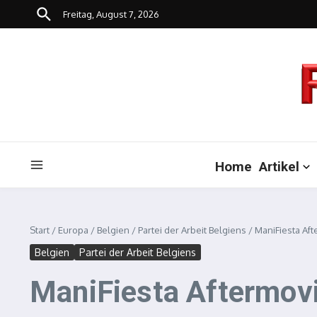
Zum Inhalt springen
Freitag, August 7, 2026
Home
Artikel
Start
/
Europa
/
Belgien
/
Partei der Arbeit Belgiens
/
ManiFiesta Af
Belgien
Partei der Arbeit Belgiens
ManiFiesta Aftermov