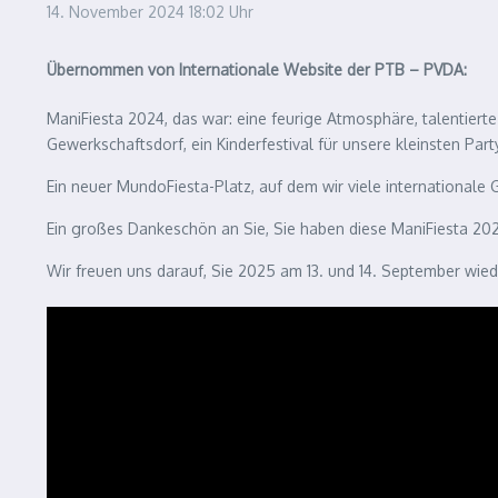
14. November 2024
18:02 Uhr
Übernommen von Internationale Website der PTB – PVDA:
ManiFiesta 2024, das war: eine feurige Atmosphäre, talentiert
Gewerkschaftsdorf, ein Kinderfestival für unsere kleinsten Part
Ein neuer MundoFiesta-Platz, auf dem wir viele internationale 
Ein großes Dankeschön an Sie, Sie haben diese ManiFiesta 20
Wir freuen uns darauf, Sie 2025 am 13. und 14. September wie