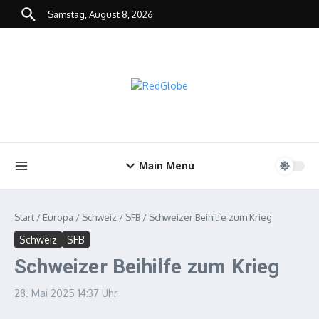
Zum Inhalt springen
Samstag, August 8, 2026
Main Menu
Start
/
Europa
/
Schweiz
/
SFB
/
Schweizer Beihilfe zum Krieg
Schweiz
SFB
Schweizer Beihilfe zum Krieg
28. Mai 2025
14:37 Uhr