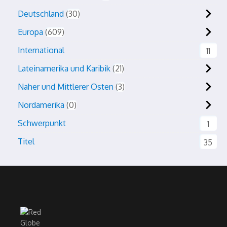
Deutschland
30
Europa
609
International
11
Lateinamerika und Karibik
21
Naher und Mittlerer Osten
3
Nordamerika
0
Schwerpunkt
1
Titel
35