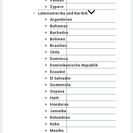
Vatikan
Zypern
Lateinamerika und Karibik
Argentinien
Bahamas
Barbados
Bolivien
Brasilien
Chile
Dominica
Dominikanische Republik
Ecuador
El Salvador
Guatemala
Guyana
Haiti
Honduras
Jamaika
Kolumbien
Kuba
Mexiko