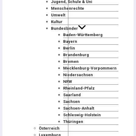
Jugend, Schule & Uni
Menschenrechte
Umwelt
Kultur
Bundesländer
Baden-Württemberg
Bayern
Berlin
Brandenburg
Bremen
Mecklenburg-Vorpommern
Niedersachsen
NRW
Rheinland-Pfalz
Saarland
Sachsen
Sachsen-Anhalt
Schleswig-Holstein
Thüringen
Österreich
Luxemburg