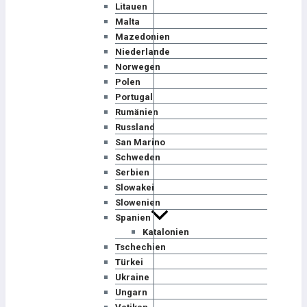
Litauen
Malta
Mazedonien
Niederlande
Norwegen
Polen
Portugal
Rumänien
Russland
San Marino
Schweden
Serbien
Slowakei
Slowenien
Spanien
Katalonien
Tschechien
Türkei
Ukraine
Ungarn