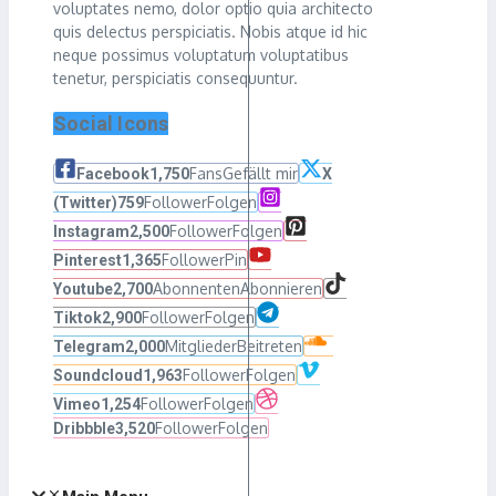
voluptates nemo, dolor optio quia architecto
quis delectus perspiciatis. Nobis atque id hic
neque possimus voluptatum voluptatibus
tenetur, perspiciatis consequuntur.
Social Icons
Fans
Gefällt mir
Facebook
1,750
X
Follower
Folgen
(Twitter)
759
Follower
Folgen
Instagram
2,500
Follower
Pin
Pinterest
1,365
Abonnenten
Abonnieren
Youtube
2,700
Follower
Folgen
Tiktok
2,900
Mitglieder
Beitreten
Telegram
2,000
Follower
Folgen
Soundcloud
1,963
Follower
Folgen
Vimeo
1,254
Follower
Folgen
Dribbble
3,520