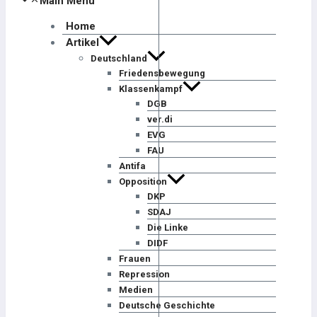
Main Menu
Home
Artikel
Deutschland
Friedensbewegung
Klassenkampf
DGB
ver.di
EVG
FAU
Antifa
Opposition
DKP
SDAJ
Die Linke
DIDF
Frauen
Repression
Medien
Deutsche Geschichte