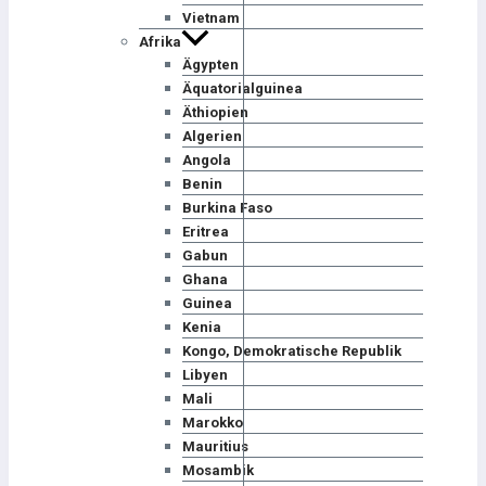
Vietnam
Afrika
Ägypten
Äquatorialguinea
Äthiopien
Algerien
Angola
Benin
Burkina Faso
Eritrea
Gabun
Ghana
Guinea
Kenia
Kongo, Demokratische Republik
Libyen
Mali
Marokko
Mauritius
Mosambik