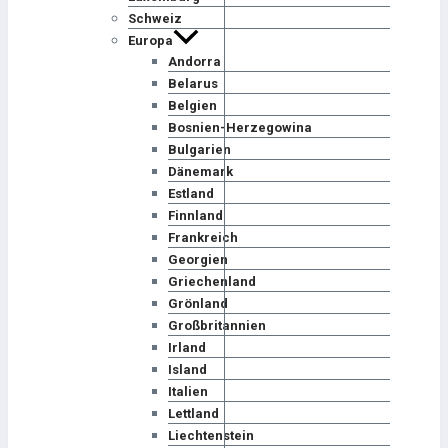
Schweiz
Europa
Andorra
Belarus
Belgien
Bosnien-Herzegowina
Bulgarien
Dänemark
Estland
Finnland
Frankreich
Georgien
Griechenland
Grönland
Großbritannien
Irland
Island
Italien
Lettland
Liechtenstein