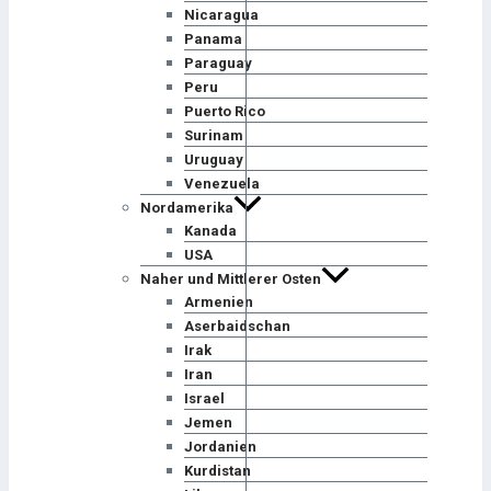
Nicaragua
Panama
Paraguay
Peru
Puerto Rico
Surinam
Uruguay
Venezuela
Nordamerika
Kanada
USA
Naher und Mittlerer Osten
Armenien
Aserbaidschan
Irak
Iran
Israel
Jemen
Jordanien
Kurdistan