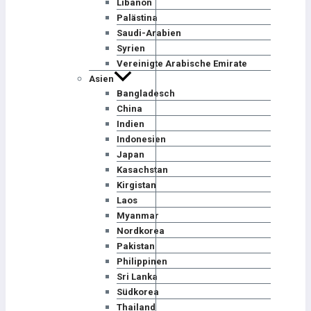
Libanon
Palästina
Saudi-Arabien
Syrien
Vereinigte Arabische Emirate
Asien
Bangladesch
China
Indien
Indonesien
Japan
Kasachstan
Kirgistan
Laos
Myanmar
Nordkorea
Pakistan
Philippinen
Sri Lanka
Südkorea
Thailand