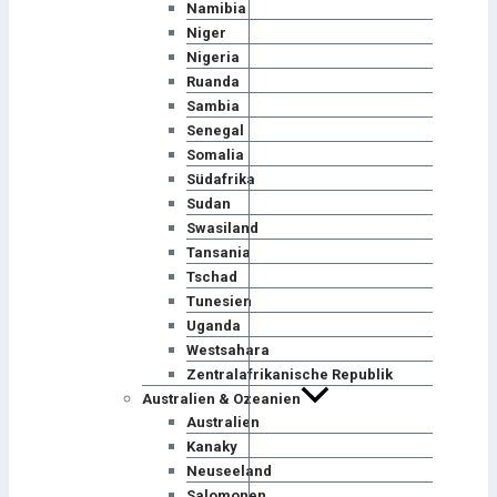
Namibia
Niger
Nigeria
Ruanda
Sambia
Senegal
Somalia
Südafrika
Sudan
Swasiland
Tansania
Tschad
Tunesien
Uganda
Westsahara
Zentralafrikanische Republik
Australien & Ozeanien
Australien
Kanaky
Neuseeland
Salomonen