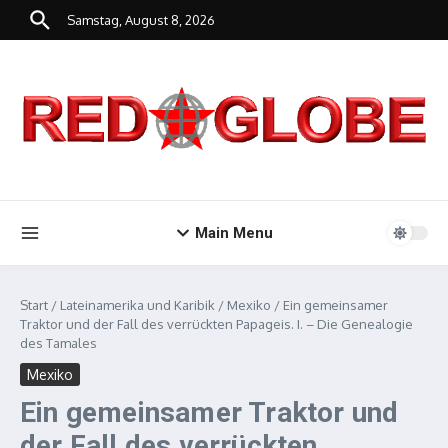
Zum Inhalt springen
Samstag, August 8, 2026
Main Menu
Start
/
Lateinamerika und Karibik
/
Mexiko
/
Ein gemeinsamer
Traktor und der Fall des verrückten Papageis. I. – Die Genealogie
des Tamales
Mexiko
Ein gemeinsamer Traktor und
der Fall des verrückten