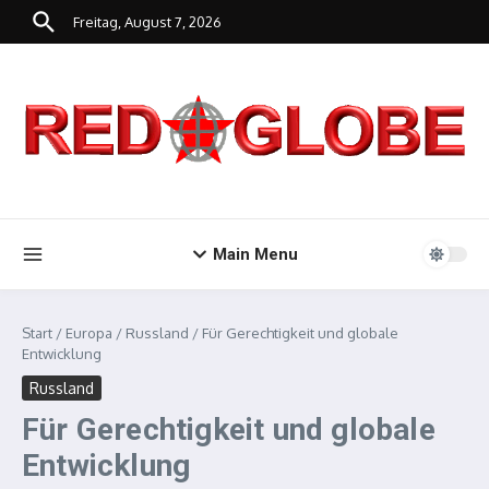
Zum Inhalt springen
Freitag, August 7, 2026
Main Menu
Start
/
Europa
/
Russland
/
Für Gerechtigkeit und globale
Entwicklung
Russland
Für Gerechtigkeit und globale
Entwicklung