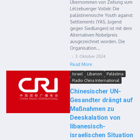
Übernommen von Zeitung vum
Lëtzebuerger Vollek: Die
palästinensische Youth against
Settlements (YAS, Jugend
gegen Siedlungen) ist mit dem
Alternativen Nobelpreis
ausgezeichnet worden. Die
Organisation...
3. Oktober 2024
Read More
Israel
Libanon
Palästina
Radio China International
Chinesischer UN-
Gesandter drängt auf
Maßnahmen zu
Deeskalation von
libanesisch-
israelischen Situation