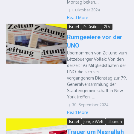
Montag bekan...
1. Oktober 2024
Read More
Israel
Palästina
ZLV
Rumgeeiere vor der
UNO
Übernommen von Zeitung vum
Lëtzebuerger Vollek: Von den
derzeit 193 Mitgliedstaaten der
UNO, die sich seit
vergangenem Dienstag zur 79.
Generalversammlung der
Staatengemeinschaft in New
York treffen, ...
30. September 2024
Read More
Israel
junge Welt
Libanon
Trauer um Nasrallah