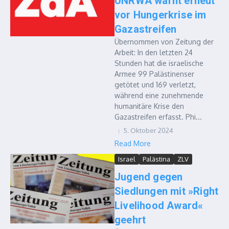
UNRWA warnt erneut
vor Hungerkrise im
Gazastreifen
Übernommen von Zeitung der
Arbeit: In den letzten 24
Stunden hat die israelische
Armee 99 Palästinenser
getötet und 169 verletzt,
während eine zunehmende
humanitäre Krise den
Gazastreifen erfasst. Phi...
5. Oktober 2024
Read More
Israel
Palästina
ZLV
Jugend gegen
Siedlungen mit »Right
Livelihood Award«
geehrt