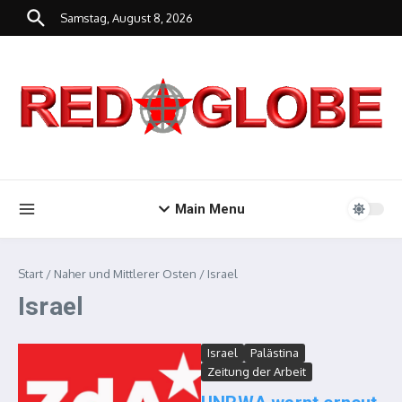
Zum Inhalt springen
Samstag, August 8, 2026
Main Menu
Start
/
Naher und Mittlerer Osten
/
Israel
Israel
Israel
Palästina
Zeitung der Arbeit