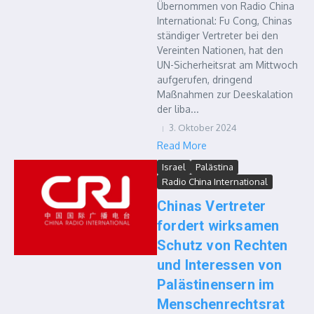
Übernommen von Radio China
International: Fu Cong, Chinas
ständiger Vertreter bei den
Vereinten Nationen, hat den
UN-Sicherheitsrat am Mittwoch
aufgerufen, dringend
Maßnahmen zur Deeskalation
der liba...
3. Oktober 2024
Read More
Israel
Palästina
Radio China International
Chinas Vertreter
fordert wirksamen
Schutz von Rechten
und Interessen von
Palästinensern im
Menschenrechtsrat