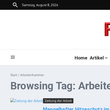
Zum Inhalt springen
Samstag, August 8, 2026
Home
Artikel
Start
/
Arbeiterkammer
Browsing Tag: Arbei
Zeitung der Arbeit
Mangelhafter Hitzeschutz im