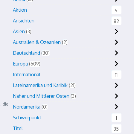
Aktion
9
Ansichten
82
Asien
3
Australien & Ozeanien
2
Deutschland
30
Europa
609
International
11
Lateinamerika und Karibik
21
Naher und Mittlerer Osten
3
, die
Nordamerika
0
Schwerpunkt
1
Titel
35