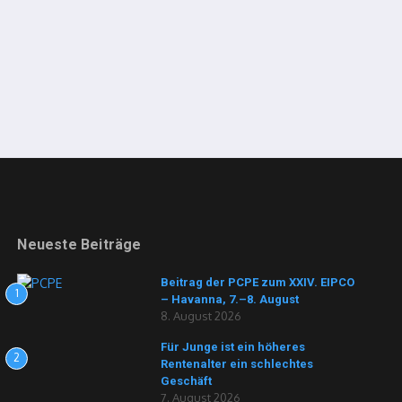
Neueste Beiträge
Beitrag der PCPE zum XXIV. EIPCO
1
– Havanna, 7.–8. August
8. August 2026
Für Junge ist ein höheres
2
Rentenalter ein schlechtes
Geschäft
7. August 2026