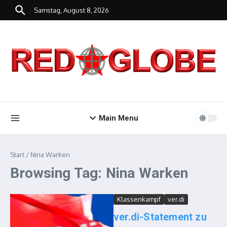
Zum Inhalt springen
Samstag, August 8, 2026
Main Menu
Start
/
Nina Warken
Browsing Tag: Nina Warken
Klassenkampf
ver.di
ver.di-Statement zu