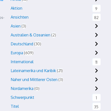
Aktion
9
Ansichten
82
os-
a
Asien
3
Australien & Ozeanien
2
Deutschland
30
Europa
609
International
11
Lateinamerika und Karibik
21
Naher und Mittlerer Osten
3
Nordamerika
0
Schwerpunkt
1
Titel
35