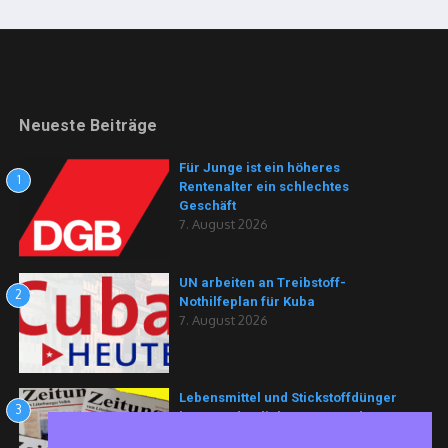
Neueste Beiträge
Für Junge ist ein höheres
1
Rentenalter ein schlechtes
Geschäft
7. August 2026
UN arbeiten an Treibstoff-
2
Nothilfeplan für Kuba
7. August 2026
Lebensmittel und Stickstoffdünger
3
könnten deutlich teurer werden
6. August 2026