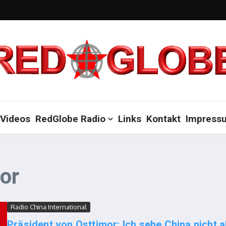
Videos
RedGlobe Radio
Links
Kontakt
Impress
or
Radio China International
Präsident von Osttimor: Ich sehe China nicht a