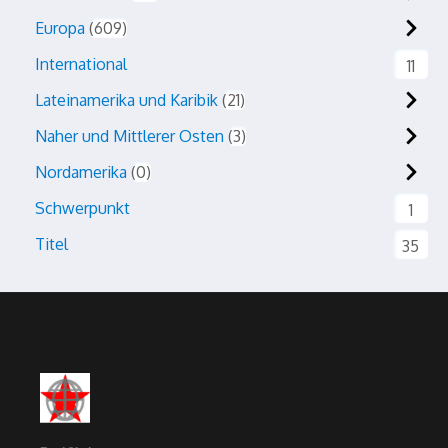
Europa
609
International
11
Lateinamerika und Karibik
21
Naher und Mittlerer Osten
3
Nordamerika
0
Schwerpunkt
1
Titel
35