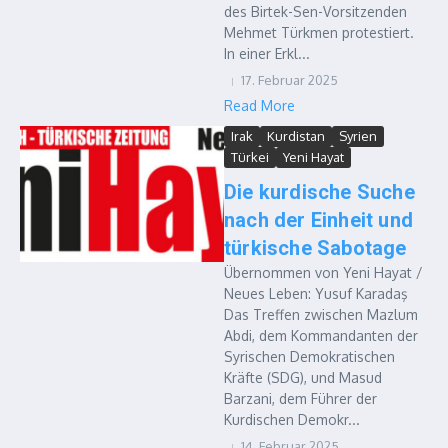
des Birtek-Sen-Vorsitzenden
Mehmet Türkmen protestiert.
In einer Erkl...
17. Februar 2025
Read More
Irak
Kurdistan
Syrien
Türkei
Yeni Hayat
Die kurdische Suche
nach der Einheit und
türkische Sabotage
Übernommen von Yeni Hayat /
Neues Leben: Yusuf Karadaş
Das Treffen zwischen Mazlum
Abdi, dem Kommandanten der
Syrischen Demokratischen
Kräfte (SDG), und Masud
Barzani, dem Führer der
Kurdischen Demokr...
14. Februar 2025