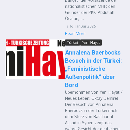
Bahçeli, der Vorsitzende der
nationalistischen MHP, den
Gründer der PKK, Abdullah
Öcalan, ...
16. Januar 2025
Read More
Türkei
Yeni Hayat
Annalena Baerbocks
Besuch in der Türkei:
„Feministische
Außenpolitik“ über
Bord
Übernommen von Yeni Hayat /
Neues Leben: Oktay Demirel
Der Besuch von Annalena
Baerbock in der Türkei nach
dem Sturz von Baschar al-
Assad in Syrien zeigt das
wahre Gesicht der deutschen