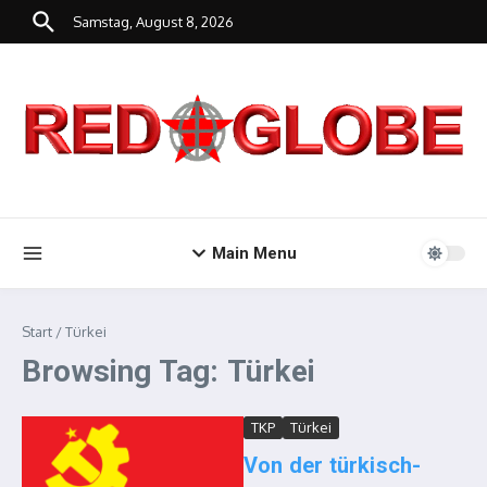
Zum Inhalt springen
Samstag, August 8, 2026
Main Menu
Start
/
Türkei
Browsing Tag: Türkei
TKP
Türkei
Von der türkisch-