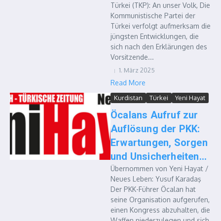
Türkei (TKP): An unser Volk, Die
Kommunistische Partei der
Türkei verfolgt aufmerksam die
jüngsten Entwicklungen, die
sich nach den Erklärungen des
Vorsitzende...
1. März 2025
Read More
Kurdistan
Türkei
Yeni Hayat
Öcalans Aufruf zur
Auflösung der PKK:
Erwartungen, Sorgen
und Unsicherheiten…
Übernommen von Yeni Hayat /
Neues Leben: Yusuf Karadaş
Der PKK-Führer Öcalan hat
seine Organisation aufgerufen,
einen Kongress abzuhalten, die
Waffen niederzulegen und sich