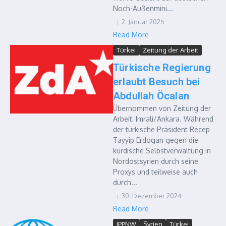
Noch-Außenmini...
2. Januar 2025
Read More
Türkei
Zeitung der Arbeit
Türkische Regierung
erlaubt Besuch bei
Abdullah Öcalan
Übernommen von Zeitung der
Arbeit: Imrali/Ankara. Während
der türkische Präsident Recep
Tayyip Erdogan gegen die
kurdische Selbstverwaltung in
Nordostsyrien durch seine
Proxys und teilweise auch
durch...
30. Dezember 2024
Read More
IPPNW
Syrien
Türkei