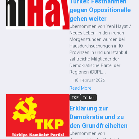
Türkei: Festnahmen
gegen Oppositionelle
gehen weiter
Übernommen von Yeni Hayat /
Neues Leben: In den frühen
Morgenstunden wurden bei
Hausdurchsuchungen in 10
Provinzen in und um Istanbul
zahlreiche Mitglieder der
Demokratische Partei der
Regionen (DBP),...
18. Februar 2025
Read More
TKP
Türkei
Erklärung zur
Demokratie und zu
den Grundfreiheiten
Übernommen von