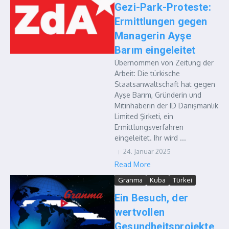
Gezi-Park-Proteste:
Ermittlungen gegen
Managerin Ayşe
Barım eingeleitet
Übernommen von Zeitung der
Arbeit: Die türkische
Staatsanwaltschaft hat gegen
Ayşe Barım, Gründerin und
Mitinhaberin der ID Danışmanlık
Limited Şirketi, ein
Ermittlungsverfahren
eingeleitet. Ihr wird ...
24. Januar 2025
Read More
Granma
Kuba
Türkei
Ein Besuch, der
wertvollen
Gesundheitsprojekte