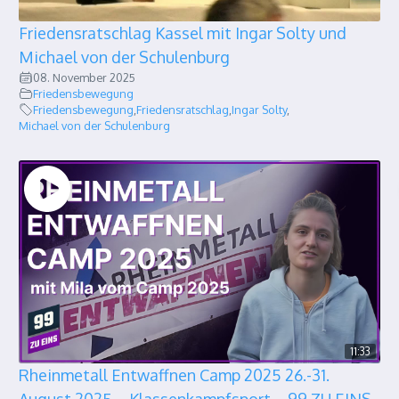
Friedensratschlag Kassel mit Ingar Solty und
Michael von der Schulenburg
08. November 2025
Friedensbewegung
Friedensbewegung
,
Friedensratschlag
,
Ingar Solty
,
Michael von der Schulenburg
11:33
Rheinmetall Entwaffnen Camp 2025 26.-31.