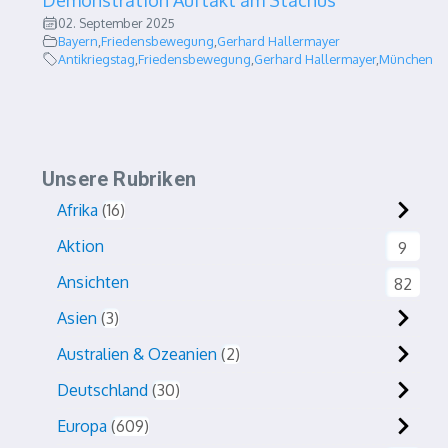
Demonstration Auftakt am Stachus
02. September 2025
Bayern
,
Friedensbewegung
,
Gerhard Hallermayer
Antikriegstag
,
Friedensbewegung
,
Gerhard Hallermayer
,
München
Unsere Rubriken
Afrika
16
Aktion
9
Ansichten
82
Asien
3
Australien & Ozeanien
2
Deutschland
30
Europa
609