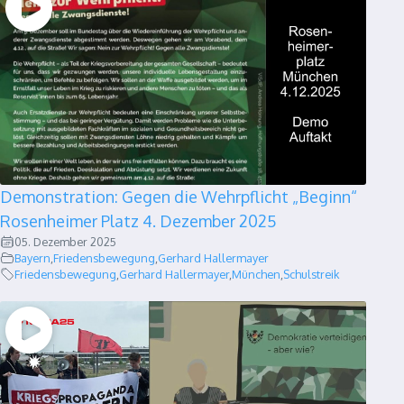
Demonstration: Gegen die Wehrpflicht „Beginn“
Rosenheimer Platz 4. Dezember 2025
05. Dezember 2025
Bayern
,
Friedensbewegung
,
Gerhard Hallermayer
Friedensbewegung
,
Gerhard Hallermayer
,
München
,
Schulstreik