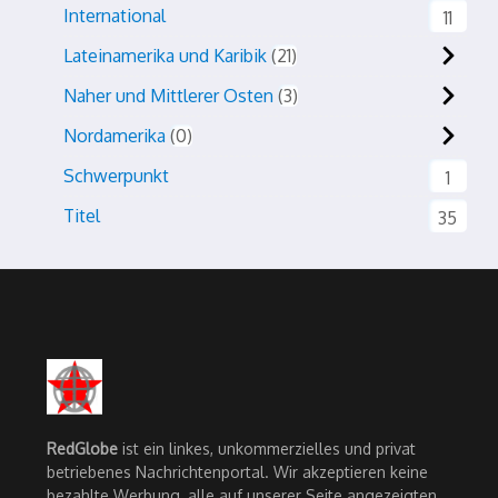
International
11
Lateinamerika und Karibik
21
Naher und Mittlerer Osten
3
Nordamerika
0
Schwerpunkt
1
Titel
35
RedGlobe
ist ein linkes, unkommerzielles und privat
betriebenes Nachrichtenportal. Wir akzeptieren keine
bezahlte Werbung, alle auf unserer Seite angezeigten