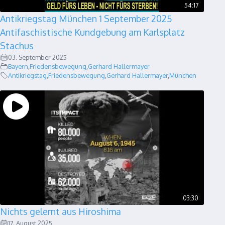
54:17
Antikriegstag München 1 September 2025
Antifaschistische Kundgebung am Karlsplatz
Stachus
03. September 2025
Bayern
,
Friedensbewegung
,
Gerhard Hallermayer
Antikriegstag
,
Friedensbewegung
,
Gerhard Hallermayer
,
München
03:30
Nichts gelernt aus Hiroshima
17. August 2025