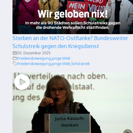
Sterben an der NATO-Ostflanke? Bundesweiter
Schulstreik gegen den Kriegsdienst
05. Dezember 2025
Friedensbewegung
,
junge Welt
Friedensbewegung
,
junge Welt
,
Schulstreik