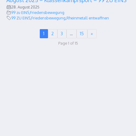
August 2025 – Klassenkampfsport – 99 ZU EINS
28. August 2025
99 zu EINS
,
Friedensbewegung
99 ZU EINS
,
Friedensbewegung
,
Rheinmetall entwaffnen
1
2
3
…
15
»
Page 1 of 15