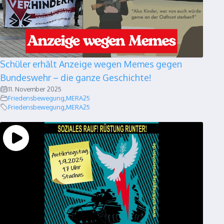
Schüler erhält Anzeige wegen Memes gegen
Bundeswehr – die ganze Geschichte!
11. November 2025
Friedensbewegung
,
MERA25
Friedensbewegung
,
MERA25