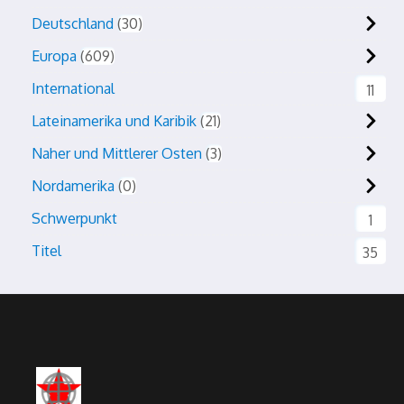
Deutschland
30
Europa
609
International
11
Lateinamerika und Karibik
21
Naher und Mittlerer Osten
3
Nordamerika
0
Schwerpunkt
1
Titel
35