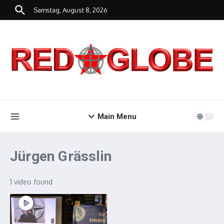
Zum Inhalt springen
Samstag, August 8, 2026
Main Menu
Jürgen Grässlin
1 video found