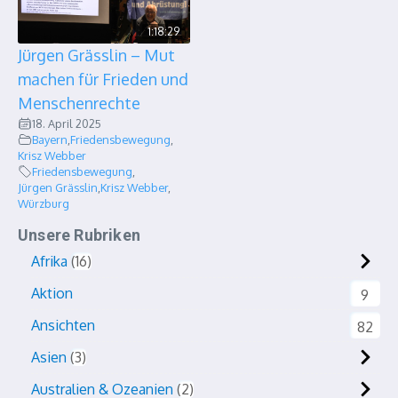
1:18:29
Jürgen Grässlin – Mut
machen für Frieden und
Menschenrechte
18. April 2025
Bayern
,
Friedensbewegung
,
Krisz Webber
Friedensbewegung
,
Jürgen Grässlin
,
Krisz Webber
,
Würzburg
Unsere Rubriken
Afrika
16
Aktion
9
Ansichten
82
Asien
3
Australien & Ozeanien
2