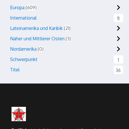
Europa
609
International
11
Lateinamerika und Karibik
21
Naher und Mittlerer Osten
3
Nordamerika
0
Schwerpunkt
1
Titel
36