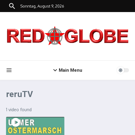
Zum Inhalt springen
Sonntag, August 9, 2026
Main Menu
reruTV
1 video found