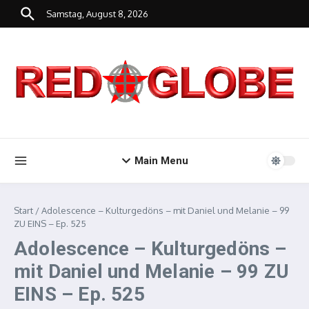
Zum Inhalt springen
Samstag, August 8, 2026
Main Menu
Start
/
Adolescence – Kulturgedöns – mit Daniel und Melanie – 99
ZU EINS – Ep. 525
Adolescence – Kulturgedöns –
mit Daniel und Melanie – 99 ZU
EINS – Ep. 525