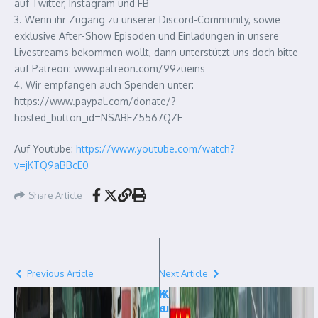
auf Twitter, Instagram und FB
3. Wenn ihr Zugang zu unserer Discord-Community, sowie
exklusive After-Show Episoden und Einladungen in unsere
Livestreams bekommen wollt, dann unterstützt uns doch bitte
auf Patreon: www.patreon.com/99zueins
4. Wir empfangen auch Spenden unter:
https://www.paypal.com/donate/?
hosted_button_id=NSABEZ5567QZE
Auf Youtube:
https://www.youtube.com/watch?
v=jKTQ9aBBcE0
Share Article
Previous Article
Next Article
K
K
e
u