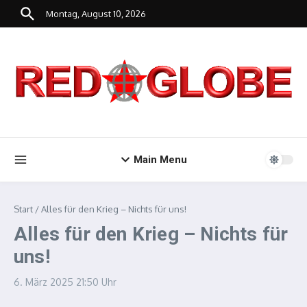
Zum Inhalt springen
Montag, August 10, 2026
Main Menu
Start
/
Alles für den Krieg – Nichts für uns!
Alles für den Krieg – Nichts für
uns!
6. März 2025
21:50 Uhr