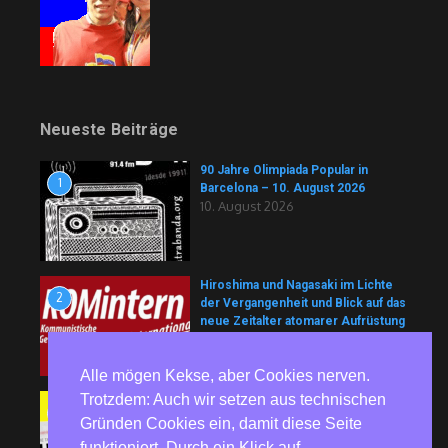
Neueste Beiträge
90 Jahre Olimpiada Popular in
1
Barcelona – 10. August 2026
10. August 2026
Hiroshima und Nagasaki im Lichte
2
der Vergangenheit und Blick auf das
neue Zeitalter atomarer Aufrüstung
und nuklearer Machtpolitik (Teil I)
10. August 2026
Alle mögen Kekse, aber Cookies nerven.
Trotzdem: Auch wir setzen aus technischen
Medienschau: Am Pranger
3
9. August 2026
Gründen Cookies ein, damit diese Seite
funktioniert. Durch ein Klick auf