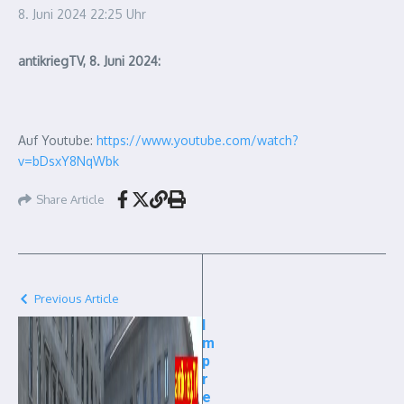
8. Juni 2024
22:25 Uhr
antikriegTV, 8. Juni 2024:
Auf Youtube:
https://www.youtube.com/watch?
v=bDsxY8NqWbk
Share Article
Previous Article
I
m
p
r
e