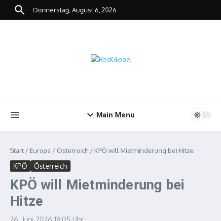
Zum Inhalt springen
Donnerstag, August 6, 2026
Main Menu
Start
/
Europa
/
Österreich
/
KPÖ will Mietminderung bei Hitze
KPÖ
Österreich
KPÖ will Mietminderung bei
Hitze
26. Juni 2026
18:05 Uhr