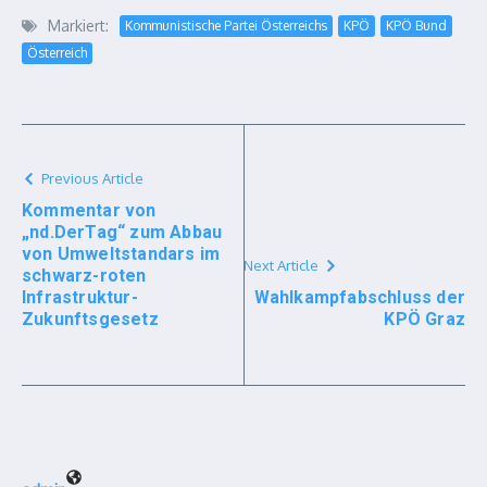
Markiert:
Kommunistische Partei Österreichs
KPÖ
KPÖ Bund
Österreich
Previous Article
Kommentar von
„nd.DerTag“ zum Abbau
von Umweltstandars im
Next Article
schwarz-roten
Infrastruktur-
Wahlkampfabschluss der
Zukunftsgesetz
KPÖ Graz