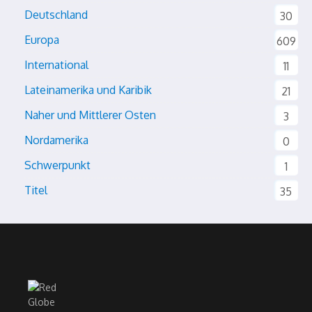
Deutschland
30
Europa
609
International
11
Lateinamerika und Karibik
21
Naher und Mittlerer Osten
3
Nordamerika
0
Schwerpunkt
1
Titel
35