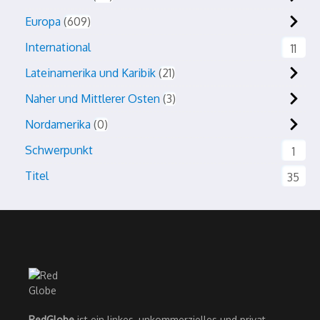
Europa
609
International
11
Lateinamerika und Karibik
21
Naher und Mittlerer Osten
3
Nordamerika
0
Schwerpunkt
1
Titel
35
RedGlobe
ist ein linkes, unkommerzielles und privat