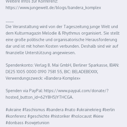
Weitere Infos zur Konferenz:
https://www.jungewelt.de/blogs/bandera_komplex
____
Die Veranstaltung wird von der Tageszeitung junge Welt und
dem Kulturmagazin Melodie & Rhythmus organisiert. Sie stellt
eine große politische und organisatorische Herausforderung
dar und ist mit hohen Kosten verbunden. Deshalb sind wir auf
finanzielle Unterstützung angewiesen.
Spendenkonto: Verlag 8. Mai GmbH, Berliner Sparkasse, IBAN:
DE25 1005 0000 0190 7581 55, BIC: BELADEBEXXX,
Verwendungszweck: »Bandera-Komplex«
Spenden via PayPal: https://www.paypal.com/donate/?
hosted_button_id=62Y8H5JYTHCGA.
#ukraine #faschismus #bandera #nato #ukrainekrieg #berlin
#konferenz #geschichte #historiker #holocaust #kiew
#donbass #sowjetunion