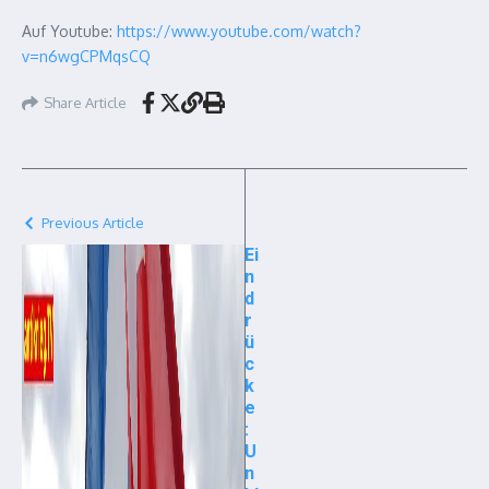
Auf Youtube:
https://www.youtube.com/watch?
v=n6wgCPMqsCQ
Share Article
Previous Article
Ei
n
d
r
ü
c
k
e
:
U
n