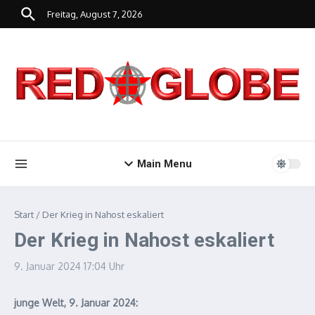
Zum Inhalt springen
Freitag, August 7, 2026
Main Menu
Start
/
Der Krieg in Nahost eskaliert
Der Krieg in Nahost eskaliert
9. Januar 2024
17:04 Uhr
junge Welt, 9. Januar 2024: