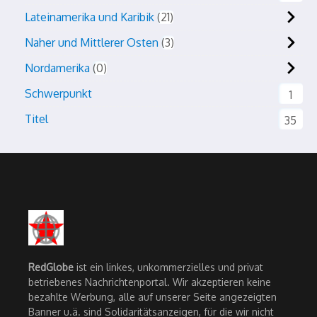
Lateinamerika und Karibik
21
Naher und Mittlerer Osten
3
Nordamerika
0
Schwerpunkt
1
Titel
35
RedGlobe
ist ein linkes, unkommerzielles und privat
betriebenes Nachrichtenportal. Wir akzeptieren keine
bezahlte Werbung, alle auf unserer Seite angezeigten
Banner u.ä. sind Solidaritätsanzeigen, für die wir nicht