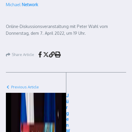
Michael
Network
Online-Diskussionsveranstaltung mit Peter Wahl vom
Donnerstag, dem 7. April 2022, um 19 Uhr.
Share Article
Previous Article
J
ü
r
g
e
n
W