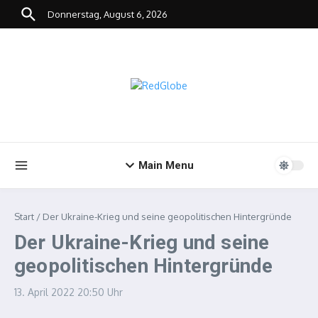
Zum Inhalt springen
Donnerstag, August 6, 2026
Main Menu
Start
/
Der Ukraine-Krieg und seine geopolitischen Hintergründe
Der Ukraine-Krieg und seine
geopolitischen Hintergründe
13. April 2022
20:50 Uhr