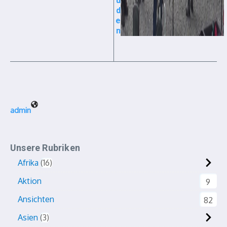
ü
d
e
n
admin
Unsere Rubriken
Afrika
16
Aktion
9
Ansichten
82
Asien
3