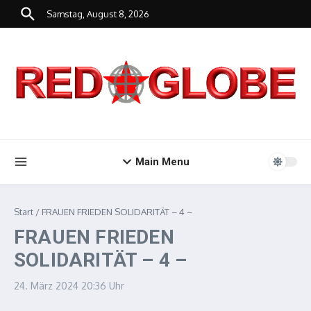
Zum Inhalt springen
Samstag, August 8, 2026
Main Menu
Start
/
FRAUEN FRIEDEN SOLIDARITÄT – 4 –
FRAUEN FRIEDEN
SOLIDARITÄT – 4 –
24. März 2024
20:36 Uhr