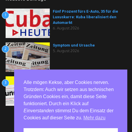
Fünf Prozent fürs E-Auto, 35 für die
1
Luxuskarre: Kuba liberalisiert den
Automarkt
6. August 2026
Symptom und Ursache
2
5. August 2026
Kommentar: Hegemoniekämpfe
Alle mögen Kekse, aber Cookies nerven.
3
5. August 2026
Trotzdem: Auch wir setzen aus technischen
Gründen Cookies ein, damit diese Seite
funktioniert. Durch ein Klick auf
Einverstanden
stimmst Du dem Einsatz der
Cookies auf dieser Seite zu.
Mehr dazu