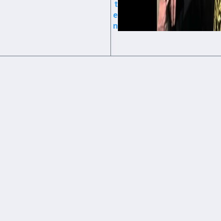
t
e
n