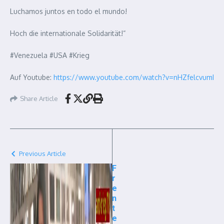
Luchamos juntos en todo el mundo!
Hoch die internationale Solidarität!“
#Venezuela #USA #Krieg
Auf Youtube:
https://www.youtube.com/watch?v=nHZfelcvumI
Share Article
Previous Article
F
r
e
n
t
e