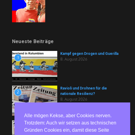
Neueste Beiträge
Kampf gegen Drogen und Guerilla
1
8. August 2026
Ravioli und Drohnen für die
2
nationale Resilienz?
8. August 2026
Alle mögen Kekse, aber Cookies nerven.
Trotzdem: Auch wir setzen aus technischen
Berliner Volksbühne
3
vorübergehend mit
Gründen Cookies ein, damit diese Seite
Schwimmbecken