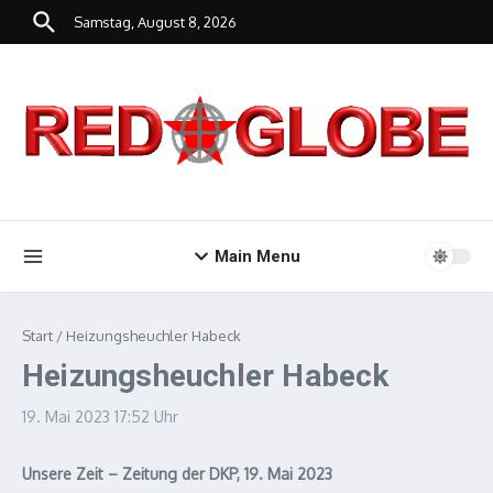
Zum Inhalt springen
Samstag, August 8, 2026
Main Menu
Start
/
Heizungsheuchler Habeck
Heizungsheuchler Habeck
19. Mai 2023
17:52 Uhr
Unsere Zeit – Zeitung der DKP, 19. Mai 2023