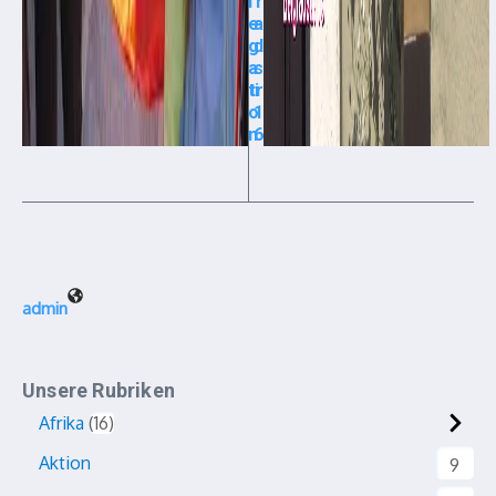
l
r
e
a
g
d
a
s
ti
tr
o
1
n
6
admin
Unsere Rubriken
Afrika
16
Aktion
9