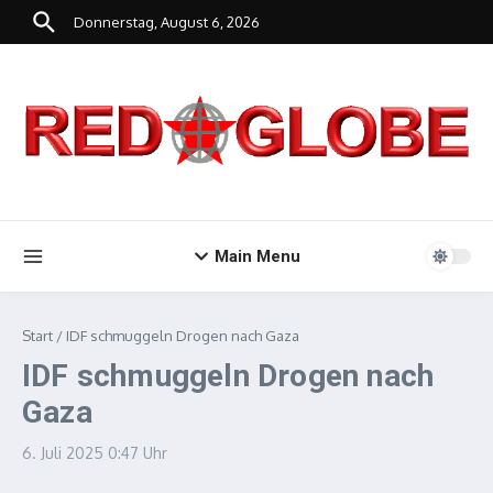
Zum Inhalt springen
Donnerstag, August 6, 2026
Main Menu
Start
/
IDF schmuggeln Drogen nach Gaza
IDF schmuggeln Drogen nach
Gaza
6. Juli 2025
0:47 Uhr