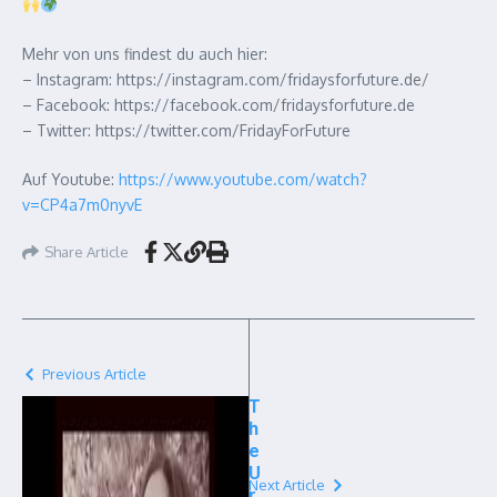
Mehr von uns findest du auch hier:
– Instagram: https://instagram.com/fridaysforfuture.de/
– Facebook: https://facebook.com/fridaysforfuture.de
– Twitter: https://twitter.com/FridayForFuture
Auf Youtube:
https://www.youtube.com/watch?
v=CP4a7m0nyvE
Share Article
Previous Article
T
h
e
U
Next Article
r