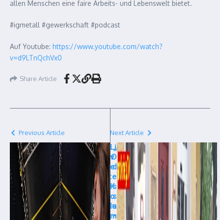
allen Menschen eine faire Arbeits- und Lebenswelt bietet.
#igmetall #gewerkschaft #podcast
Auf Youtube:
https://www.youtube.com/watch?
v=d9LTnQchVx0
Share Article
Previous Article
Next Article
Li
„
v
O
e
d
:
e
K
s
o
s
lu
a
m
–