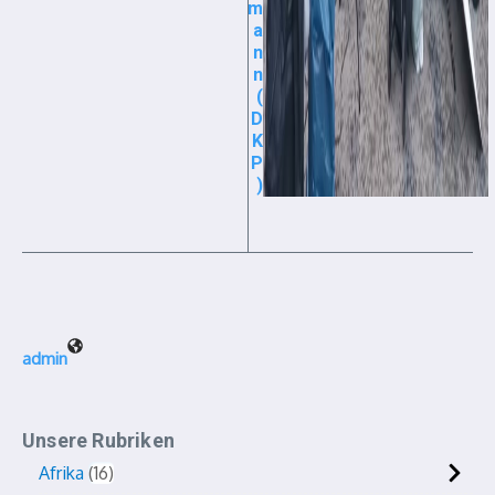
m
a
n
n
(
D
K
P
)
admin
Unsere Rubriken
Afrika
16