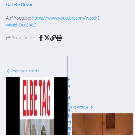
Gazete Duvar
Auf Youtube:
https://www.youtube.com/watch?
v=sibhOcd3poE
Share Article
Previous Article
F
ü
r
d
e
Next Article
n
F
Li
ri
v
e
e
d
: