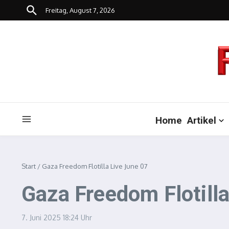
Zum Inhalt springen
Freitag, August 7, 2026
Home
Artikel
Start
/
Gaza Freedom Flotilla Live June 07
Gaza Freedom Flotill
7. Juni 2025
18:24 Uhr