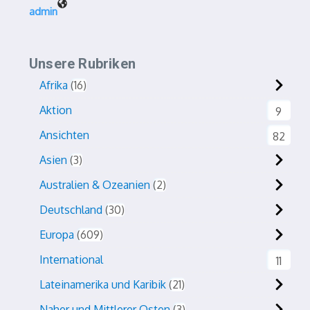
admin
Unsere Rubriken
Afrika
16
Aktion
9
Ansichten
82
Asien
3
Australien & Ozeanien
2
Deutschland
30
Europa
609
International
11
Lateinamerika und Karibik
21
Naher und Mittlerer Osten
3