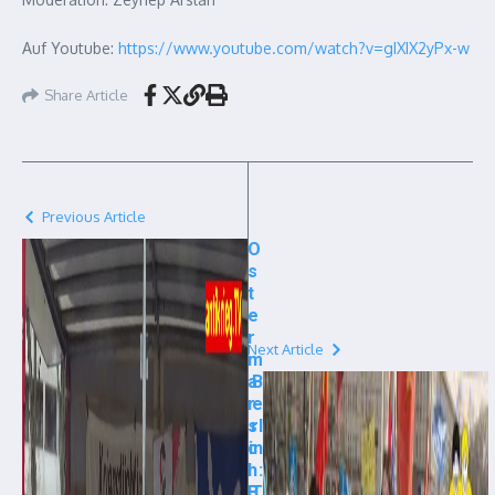
Auf Youtube:
https://www.youtube.com/watch?v=gIXIX2yPx-w
Share Article
Previous Article
O
s
t
e
r
Next Article
m
a
B
r
e
s
rl
c
in
h
:
B
T