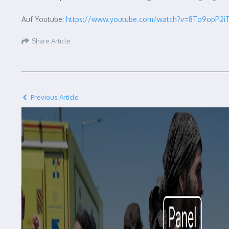
Auf Youtube:
https://www.youtube.com/watch?v=8To9opP2i
Share Article
Previous Article