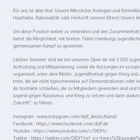
Für uns ist aber klar: Unsere Mitschüler, Kollegen und Kommi
Hautfarbe, Nationalität oder Herkunft unserer Eltern! Unsere
Um diese Position weiter zu verbreiten und den Zusammenhalt a
bietet die Möglichkeit, mit breiten Teilen Hamburgs Jugendl
gemeinsamen Kampf zu gewinnen.
Letzten Sommer sind wir bei unserem Open Air mit 3.000 Juge
Aufrüstung und Militarisierung, sowie die Kürzungen im sozial
organisiert, unter dem Motto „Jugendfestival gegen Krieg und
trete, die wir nicht typischerweise auf Demonstrationen oder i
Air Kontakte schließen, die zu Mitgliedern geworden sind und h
Jugend gegen Rassismus und Krieg zu setzen und dann dadu
Zukunft!“ zu fahren.
İnstagram : www.instagram.com/didf_deutschland/
Facebook : https://www.facebook.com/didf.de
Youtube : https://www.youtube.com/c/DIDFtv
Twitter : https://twitter.com/DIDF1?ref_src=twsrc%5Egoo