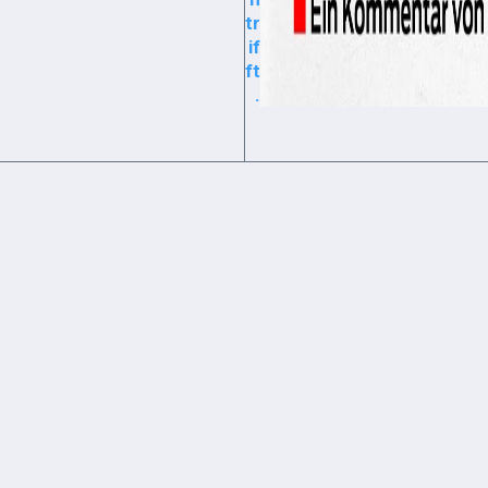
tr
if
ft
.