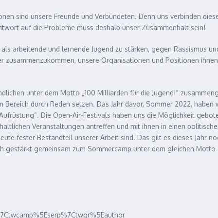
litonen sind unsere Freunde und Verbündeten. Denn uns verbinden di
 Antwort auf die Probleme muss deshalb unser Zusammenhalt sein!
ls arbeitende und lernende Jugend zu stärken, gegen Rassismus und K
icher zusammenzukommen, unsere Organisationen und Positionen ihne
ndlichen unter dem Motto „100 Milliarden für die Jugend!“ zusamme
en Bereich durch Reden setzen. Das Jahr davor, Sommer 2022, haben w
 Aufrüstung“. Die Open-Air-Festivals haben uns die Möglichkeit gebo
nhaltlichen Veranstaltungen antreffen und mit ihnen in einen politisc
eute fester Bestandteil unserer Arbeit sind. Das gilt es dieses Jahr
rch gestärkt gemeinsam zum Sommercamp unter dem gleichen Motto 
gle%7Ctwcamp%5Eserp%7Ctwgr%5Eauthor