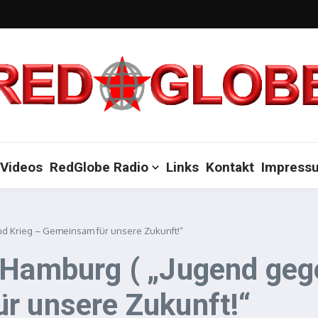
Videos
RedGlobe Radio
Links
Kontakt
Impress
nd Krieg – Gemeinsam für unsere Zukunft!“
n Hamburg ( „Jugend ge
r unsere Zukunft!“