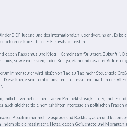
 DIDF-Jugend und des Internationalen Jugendvereins an. Es ist das d
 noch teure Konzerte oder Festivals zu leisten.
end gegen Rassismus und Krieg – Gemeinsam für unsere Zukunft!“. Das
ssismus, sowie einer steigenden Kriegsgefahr und rasanter Aufrüstung
herum immer teurer wird, fließt von Tag zu Tag mehr Steuergeld Gro
za. Diese Kriege sind nicht in unserem Interesse und machen uns Allen
r.
Jugendliche vermehrt einer starken Perspektivlosigkeit gegenüber und l
 auch gleichzeitig einem erhöhten Interesse an politischen Fragen a
istischen Politik immer mehr Zuspruch und Rückhalt, auch und besonder
indem sie die rassistische Hetze gegen Geflüchtete und Migranten 