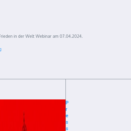
 Frieden in der Welt Webinar am 07.04.2024.
g
P
r
e
s
s