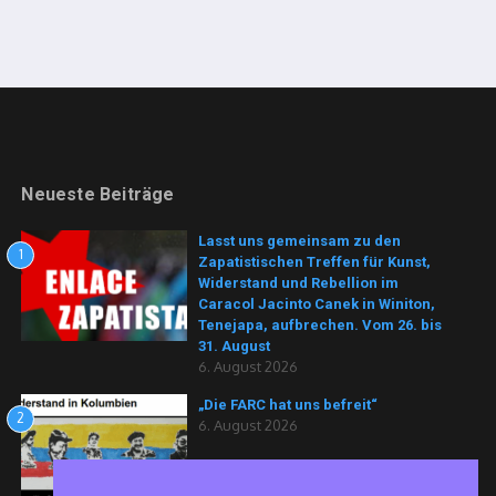
Neueste Beiträge
Lasst uns gemeinsam zu den
1
Zapatistischen Treffen für Kunst,
Widerstand und Rebellion im
Caracol Jacinto Canek in Winiton,
Tenejapa, aufbrechen. Vom 26. bis
31. August
6. August 2026
„Die FARC hat uns befreit“
2
6. August 2026