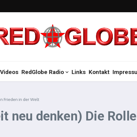
Videos
RedGlobe Radio
Links
Kontakt
Impress
n Frieden in der Welt
it neu denken) Die Roll