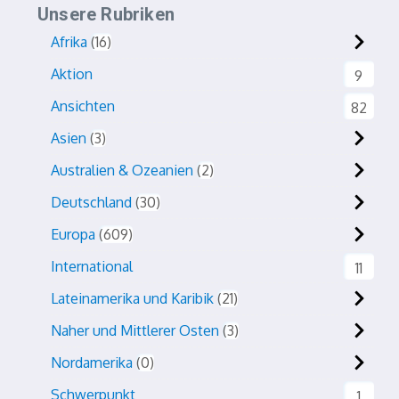
Unsere Rubriken
Afrika
16
Aktion
9
Ansichten
82
Asien
3
Australien & Ozeanien
2
Deutschland
30
Europa
609
International
11
Lateinamerika und Karibik
21
Naher und Mittlerer Osten
3
Nordamerika
0
Schwerpunkt
1