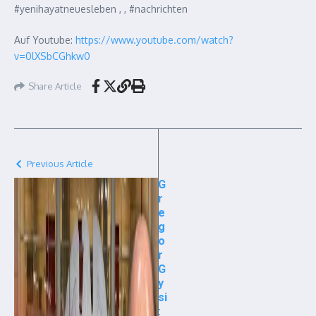
#yenihayatneuesleben , , #nachrichten
Auf Youtube:
https://www.youtube.com/watch?
v=0lXSbCGhkw0
Share Article
Previous Article
G
r
e
g
o
r
G
y
si
: