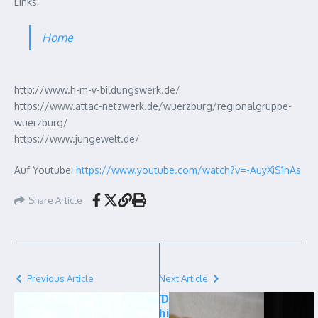
Links:
Home
http://www.h-m-v-bildungswerk.de/
https://www.attac-netzwerk.de/wuerzburg/regionalgruppe-
wuerzburg/
https://www.jungewelt.de/
Auf Youtube:
https://www.youtube.com/watch?v=-AuyXiS1nAs
Share Article
Previous Article
Next Article
T
D
h
i