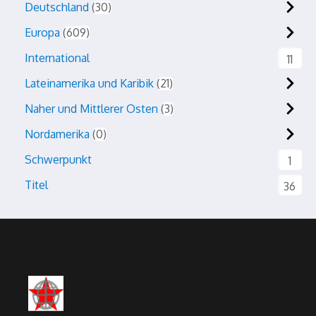
Deutschland
30
Europa
609
International
11
Lateinamerika und Karibik
21
Naher und Mittlerer Osten
3
Nordamerika
0
Schwerpunkt
1
Titel
36