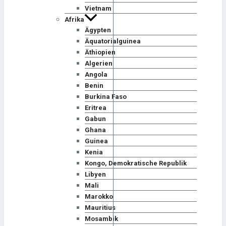
Vietnam
Afrika
Ägypten
Äquatorialguinea
Äthiopien
Algerien
Angola
Benin
Burkina Faso
Eritrea
Gabun
Ghana
Guinea
Kenia
Kongo, Demokratische Republik
Libyen
Mali
Marokko
Mauritius
Mosambik