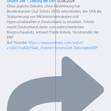
Unsere Zeit – Zeitung der DKP
, 01.08.2024
Ohne jegliche Debatte, ohne Abstimmung hat
Bundeskanzler Olaf Scholz (SPD) entschieden, den USA die
Stationierung von Mittelstreckenraketen und
Hyperschallwaffen in Deutschland zu erlauben. Scholz
macht Deutschland damit zum wahrscheinlichen
Kriegsschauplatz, kritisiert Patrik Köbele, Vorsitzender der
DKP.
Auf Youtube:
https://www.youtube.com/watch?
v=sEeSYudGtrY&ab_channel=UnsereZeit-ZeitungderDKP