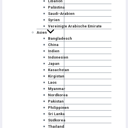
Libanon
Palästina
Saudi-Arabien
Syrien
Vereinigte Arabische Emirate
Asien
Bangladesch
China
Indien
Indonesien
Japan
Kasachstan
Kirgistan
Laos
Myanmar
Nordkorea
Pakistan
Philippinen
Sri Lanka
Südkorea
Thailand