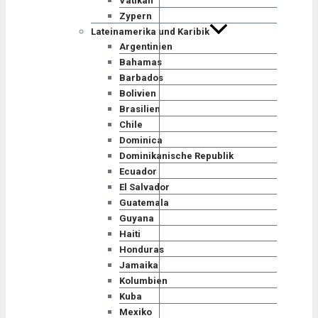
Vatikan
Zypern
Lateinamerika und Karibik
Argentinien
Bahamas
Barbados
Bolivien
Brasilien
Chile
Dominica
Dominikanische Republik
Ecuador
El Salvador
Guatemala
Guyana
Haiti
Honduras
Jamaika
Kolumbien
Kuba
Mexiko