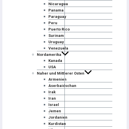
Nicaragua
Panama
Paraguay
Peru
Puerto Rico
Surinam
Uruguay
Venezuela
Nordamerika
Kanada
USA
Naher und Mittlerer Osten
Armenien
Aserbaidschan
Irak
Iran
Israel
Jemen
Jordanien
Kurdistan