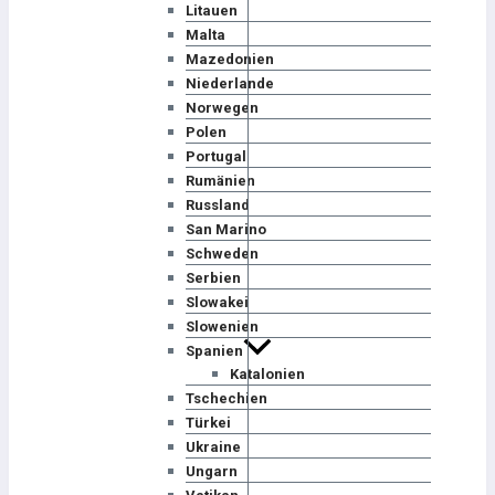
Litauen
Malta
Mazedonien
Niederlande
Norwegen
Polen
Portugal
Rumänien
Russland
San Marino
Schweden
Serbien
Slowakei
Slowenien
Spanien
Katalonien
Tschechien
Türkei
Ukraine
Ungarn