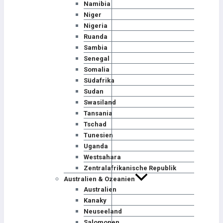
Namibia
Niger
Nigeria
Ruanda
Sambia
Senegal
Somalia
Südafrika
Sudan
Swasiland
Tansania
Tschad
Tunesien
Uganda
Westsahara
Zentralafrikanische Republik
Australien & Ozeanien
Australien
Kanaky
Neuseeland
Salomonen