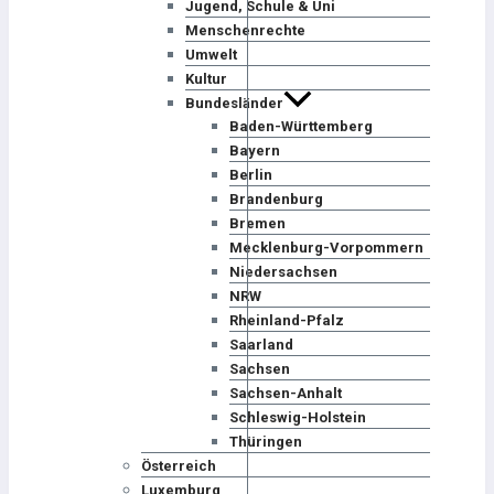
Jugend, Schule & Uni
Menschenrechte
Umwelt
Kultur
Bundesländer
Baden-Württemberg
Bayern
Berlin
Brandenburg
Bremen
Mecklenburg-Vorpommern
Niedersachsen
NRW
Rheinland-Pfalz
Saarland
Sachsen
Sachsen-Anhalt
Schleswig-Holstein
Thüringen
Österreich
Luxemburg