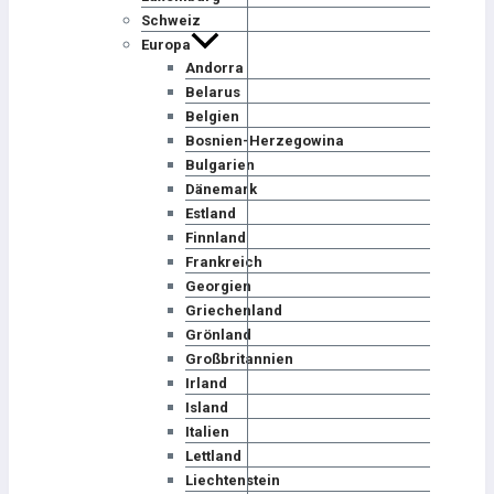
Schweiz
Europa
Andorra
Belarus
Belgien
Bosnien-Herzegowina
Bulgarien
Dänemark
Estland
Finnland
Frankreich
Georgien
Griechenland
Grönland
Großbritannien
Irland
Island
Italien
Lettland
Liechtenstein