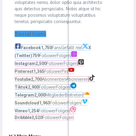
voluptates nemo, dolor optio quia architecto
quis delectus perspiciatis. Nobis atque id hic
neque possimus voluptatum voluptatibus
tenetur, perspiciatis consequuntur.
Social Icons
Fans
Gefällt mir
Facebook
1,750
X
Follower
Folgen
(Twitter)
759
Follower
Folgen
Instagram
2,500
Follower
Pin
Pinterest
1,365
Abonnenten
Abonnieren
Youtube
2,700
Follower
Folgen
Tiktok
2,900
Mitglieder
Beitreten
Telegram
2,000
Follower
Folgen
Soundcloud
1,963
Follower
Folgen
Vimeo
1,254
Follower
Folgen
Dribbble
3,520