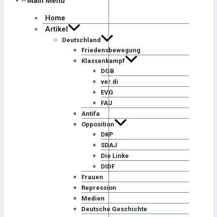
Main Menu
Home
Artikel
Deutschland
Friedensbewegung
Klassenkampf
DGB
ver.di
EVG
FAU
Antifa
Opposition
DKP
SDAJ
Die Linke
DIDF
Frauen
Repression
Medien
Deutsche Geschichte