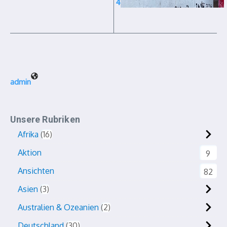
4
admin
Unsere Rubriken
Afrika
16
Aktion
9
Ansichten
82
Asien
3
Australien & Ozeanien
2
Deutschland
30