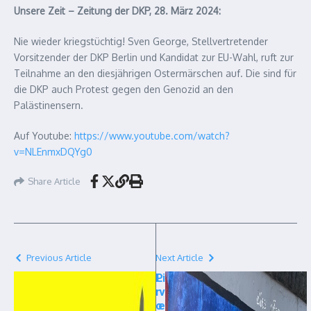
Unsere Zeit – Zeitung der DKP, 28. März 2024:
Nie wieder kriegstüchtig! Sven George, Stellvertretender
Vorsitzender der DKP Berlin und Kandidat zur EU-Wahl, ruft zur
Teilnahme an den diesjährigen Ostermärschen auf. Die sind für
die DKP auch Protest gegen den Genozid an den
Palästinensern.
Auf Youtube:
https://www.youtube.com/watch?
v=NLEnmxDQYg0
Share Article
Previous Article
Next Article
P
Li
r
v
o
e