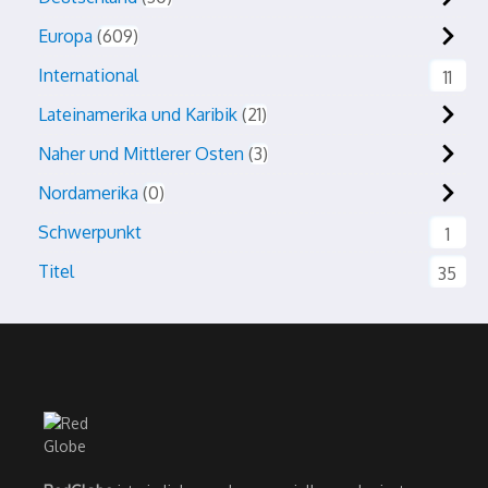
Europa
609
International
11
Lateinamerika und Karibik
21
Naher und Mittlerer Osten
3
Nordamerika
0
Schwerpunkt
1
Titel
35