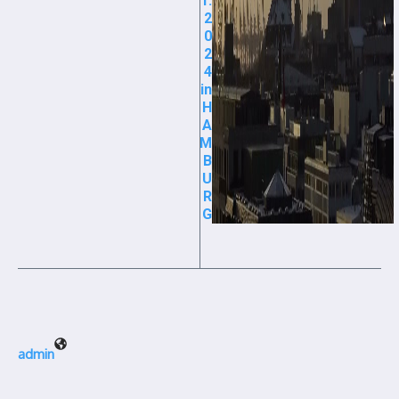
1.
2
0
2
4
in
H
A
M
B
U
R
G
admin