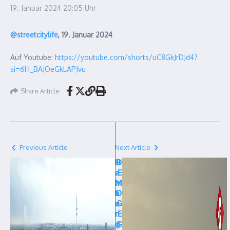
19. Januar 2024
20:05 Uhr
@streetcitylife
, 19. Januar 2024
Auf Youtube:
https://youtube.com/shorts/uC8GkJrDJd4?
si=6H_BAJOeGkLAPJvu
Share Article
Previous Article
Next Article
H
D
a
E
m
M
b
O
u
G
r
E
g
G