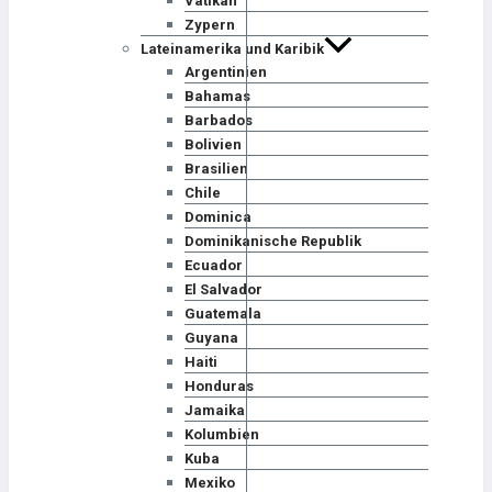
Vatikan
Zypern
Lateinamerika und Karibik
Argentinien
Bahamas
Barbados
Bolivien
Brasilien
Chile
Dominica
Dominikanische Republik
Ecuador
El Salvador
Guatemala
Guyana
Haiti
Honduras
Jamaika
Kolumbien
Kuba
Mexiko