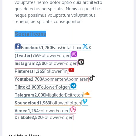
voluptates nemo, dolor optio quia architecto
quis delectus perspiciatis. Nobis atque id hic
neque possimus voluptatum voluptatibus
tenetur, perspiciatis consequuntur.
Social Icons
Fans
Gefällt mir
Facebook
1,750
X
Follower
Folgen
(Twitter)
759
Follower
Folgen
Instagram
2,500
Follower
Pin
Pinterest
1,365
Abonnenten
Abonnieren
Youtube
2,700
Follower
Folgen
Tiktok
2,900
Mitglieder
Beitreten
Telegram
2,000
Follower
Folgen
Soundcloud
1,963
Follower
Folgen
Vimeo
1,254
Follower
Folgen
Dribbble
3,520