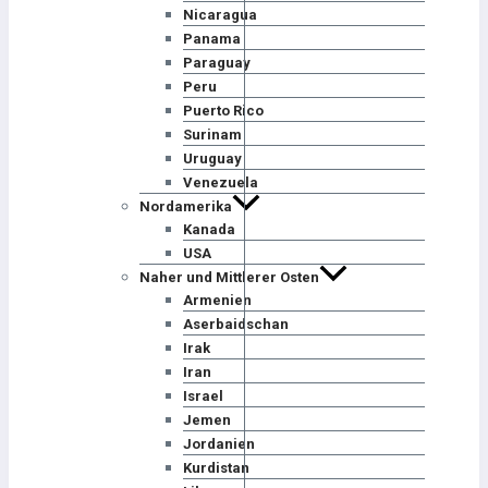
Nicaragua
Panama
Paraguay
Peru
Puerto Rico
Surinam
Uruguay
Venezuela
Nordamerika
Kanada
USA
Naher und Mittlerer Osten
Armenien
Aserbaidschan
Irak
Iran
Israel
Jemen
Jordanien
Kurdistan