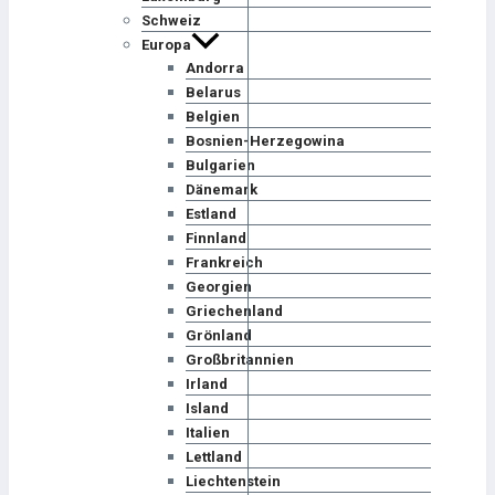
Schweiz
Europa
Andorra
Belarus
Belgien
Bosnien-Herzegowina
Bulgarien
Dänemark
Estland
Finnland
Frankreich
Georgien
Griechenland
Grönland
Großbritannien
Irland
Island
Italien
Lettland
Liechtenstein