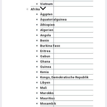
Vietnam
Afrika
Ägypten
Äquatorialguinea
Äthiopien
Algerien
Angola
Benin
Burkina Faso
Eritrea
Gabun
Ghana
Guinea
Kenia
Kongo, Demokratische Republik
Libyen
Mali
Marokko
Mauritius
Mosambik