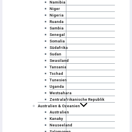
Namibia
Niger
Nigeria
Ruanda
Sambia
Senegal
Somalia
Südafrika
Sudan
Swasiland
Tansania
Tschad
Tunesien
Uganda
Westsahara
Zentralafrikanische Republik
Australien & Ozeanien
Australien
Kanaky
Neuseeland
Salomonen