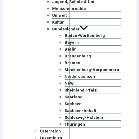
Jugend, Schule & Uni
Menschenrechte
Umwelt
Kultur
Bundesländer
Baden-Württemberg
Bayern
Berlin
Brandenburg
Bremen
Mecklenburg-Vorpommern
Niedersachsen
NRW
Rheinland-Pfalz
Saarland
Sachsen
Sachsen-Anhalt
Schleswig-Holstein
Thüringen
Österreich
Luxemburg