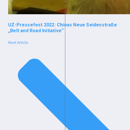
UZ-Pressefest 2022: Chinas Neue Seidenstraße
„Belt and Road Initiative“
Next Article