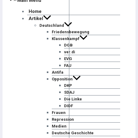
Main Menu
Home
Artikel
Deutschland
Friedensbewegung
Klassenkampf
DGB
ver.di
EVG
FAU
Antifa
Opposition
DKP
SDAJ
Die Linke
DIDF
Frauen
Repression
Medien
Deutsche Geschichte