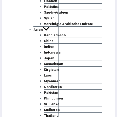
Libanon
Palästina
Saudi-Arabien
Syrien
Vereinigte Arabische Emirate
Asien
Bangladesch
China
Indien
Indonesien
Japan
Kasachstan
Kirgistan
Laos
Myanmar
Nordkorea
Pakistan
Philippinen
Sri Lanka
Südkorea
Thailand