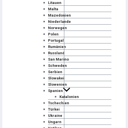
Litauen
Malta
Mazedonien
Niederlande
Norwegen
Polen
Portugal
Rumänien
Russland
San Marino
Schweden
Serbien
Slowakei
Slowenien
Spanien
Katalonien
Tschechien
Türkei
Ukraine
Ungarn