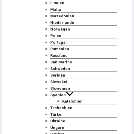
Litauen
Malta
Mazedonien
Niederlande
Norwegen
Polen
Portugal
Rumänien
Russland
San Marino
Schweden
Serbien
Slowakei
Slowenien
Spanien
Katalonien
Tschechien
Türkei
Ukraine
Ungarn