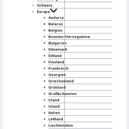
Schweiz
Europa
Andorra
Belarus
Belgien
Bosnien-Herzegowina
Bulgarien
Dänemark
Estland
Finnland
Frankreich
Georgien
Griechenland
Grönland
Großbritannien
Irland
Island
Italien
Lettland
Liechtenstein