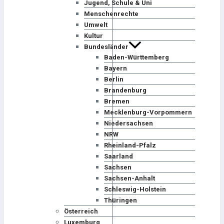
Jugend, Schule & Uni
Menschenrechte
Umwelt
Kultur
Bundesländer
Baden-Württemberg
Bayern
Berlin
Brandenburg
Bremen
Mecklenburg-Vorpommern
Niedersachsen
NRW
Rheinland-Pfalz
Saarland
Sachsen
Sachsen-Anhalt
Schleswig-Holstein
Thüringen
Österreich
Luxemburg