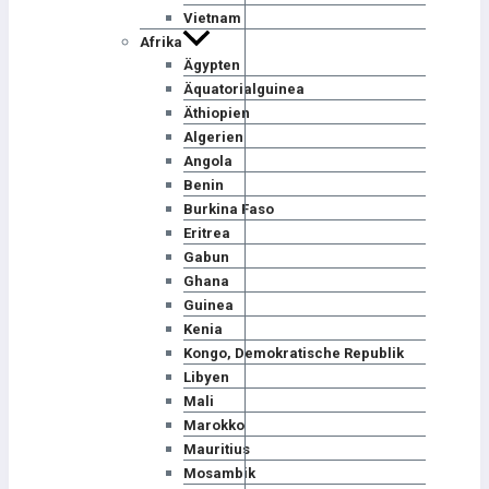
Vietnam
Afrika
Ägypten
Äquatorialguinea
Äthiopien
Algerien
Angola
Benin
Burkina Faso
Eritrea
Gabun
Ghana
Guinea
Kenia
Kongo, Demokratische Republik
Libyen
Mali
Marokko
Mauritius
Mosambik