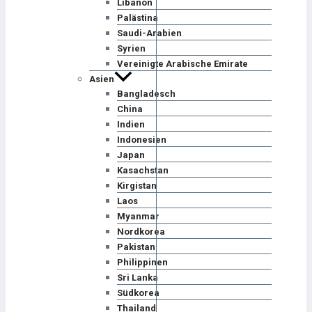
Libanon
Palästina
Saudi-Arabien
Syrien
Vereinigte Arabische Emirate
Asien
Bangladesch
China
Indien
Indonesien
Japan
Kasachstan
Kirgistan
Laos
Myanmar
Nordkorea
Pakistan
Philippinen
Sri Lanka
Südkorea
Thailand