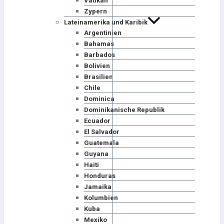
Vatikan
Zypern
Lateinamerika und Karibik
Argentinien
Bahamas
Barbados
Bolivien
Brasilien
Chile
Dominica
Dominikanische Republik
Ecuador
El Salvador
Guatemala
Guyana
Haiti
Honduras
Jamaika
Kolumbien
Kuba
Mexiko