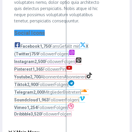
voluptates nemo, dolor optio quia architecto
quis delectus perspiciatis. Nobis atque id hic
neque possimus voluptatum voluptatibus
tenetur, perspiciatis consequuntur.
Social Icons
Fans
Gefällt mir
Facebook
1,750
X
Follower
Folgen
(Twitter)
759
Follower
Folgen
Instagram
2,500
Follower
Pin
Pinterest
1,365
Abonnenten
Abonnieren
Youtube
2,700
Follower
Folgen
Tiktok
2,900
Mitglieder
Beitreten
Telegram
2,000
Follower
Folgen
Soundcloud
1,963
Follower
Folgen
Vimeo
1,254
Follower
Folgen
Dribbble
3,520