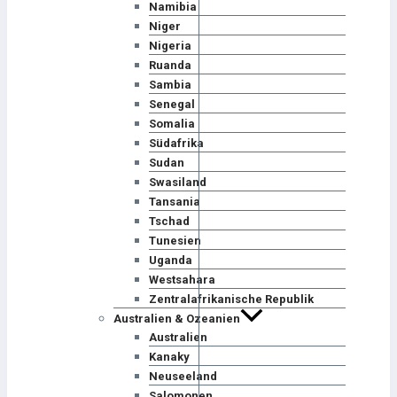
Namibia
Niger
Nigeria
Ruanda
Sambia
Senegal
Somalia
Südafrika
Sudan
Swasiland
Tansania
Tschad
Tunesien
Uganda
Westsahara
Zentralafrikanische Republik
Australien & Ozeanien
Australien
Kanaky
Neuseeland
Salomonen