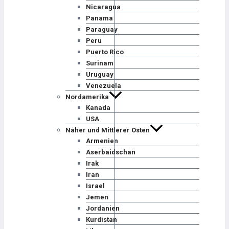
Nicaragua
Panama
Paraguay
Peru
Puerto Rico
Surinam
Uruguay
Venezuela
Nordamerika
Kanada
USA
Naher und Mittlerer Osten
Armenien
Aserbaidschan
Irak
Iran
Israel
Jemen
Jordanien
Kurdistan