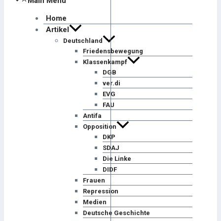
Main Menu
Home
Artikel
Deutschland
Friedensbewegung
Klassenkampf
DGB
ver.di
EVG
FAU
Antifa
Opposition
DKP
SDAJ
Die Linke
DIDF
Frauen
Repression
Medien
Deutsche Geschichte