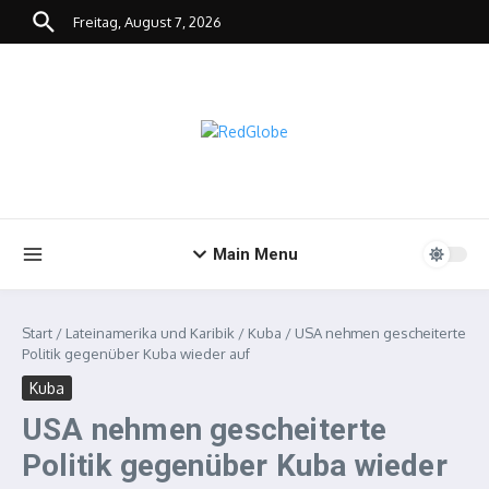
Zum Inhalt springen
Freitag, August 7, 2026
Main Menu
Start
/
Lateinamerika und Karibik
/
Kuba
/
USA nehmen gescheiterte
Politik gegenüber Kuba wieder auf
Kuba
USA nehmen gescheiterte
Politik gegenüber Kuba wieder