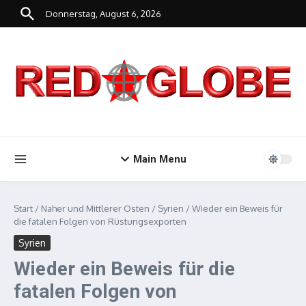
Zum Inhalt springen
Donnerstag, August 6, 2026
Main Menu
Start
/
Naher und Mittlerer Osten
/
Syrien
/
Wieder ein Beweis für
die fatalen Folgen von Rüstungsexporten
Syrien
Wieder ein Beweis für die
fatalen Folgen von