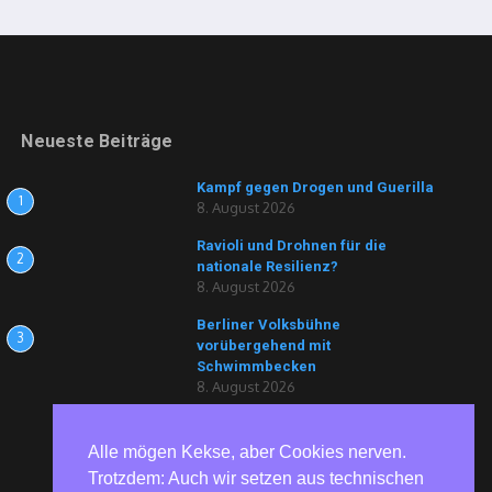
Neueste Beiträge
Kampf gegen Drogen und Guerilla
1
8. August 2026
Ravioli und Drohnen für die
2
nationale Resilienz?
8. August 2026
Berliner Volksbühne
3
vorübergehend mit
Schwimmbecken
8. August 2026
Alle mögen Kekse, aber Cookies nerven.
Trotzdem: Auch wir setzen aus technischen