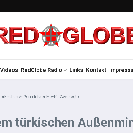
Videos
RedGlobe Radio
Links
Kontakt
Impress
türkischen Außenminister Mevlüt Cavusoglu
em türkischen Außenmin