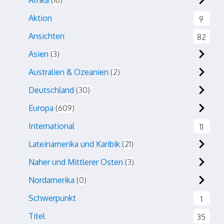
Afrika
16
Aktion
9
Ansichten
82
Asien
3
Australien & Ozeanien
2
Deutschland
30
Europa
609
International
11
Lateinamerika und Karibik
21
Naher und Mittlerer Osten
3
Nordamerika
0
Schwerpunkt
1
Titel
35