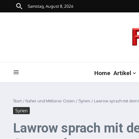
Zum Inhalt springen
Samstag, August 8, 2026
Home
Artikel
Start
/
Naher und Mittlerer Osten
/
Syrien
/
Lawrow sprach mit dem 
Syrien
Lawrow sprach mit d