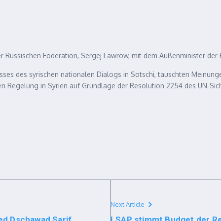
r Russischen Föderation, Sergej Lawrow, mit dem Außenminister der R
sses des syrischen nationalen Dialogs in Sotschi, tauschten Meinungen
chen Regelung in Syrien auf Grundlage der Resolution 2254 des UN-Sic
Next Article
ed Dschawad Sarif
LSAP stimmt Budget der Re