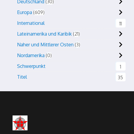
Deutschland
30
Europa
609
International
11
Lateinamerika und Karibik
21
Naher und Mittlerer Osten
3
Nordamerika
0
Schwerpunkt
1
Titel
35