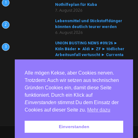
1
Nothilfeplan für Kuba
7. August 2026
Lebensmittel und Stickstoffdünger
2
könnten deutlich teurer werden
6. August 2026
UNION BUSTING NEWS #09/26 ►
3
Köln Bäder ► Aldi ► ZF ► tödlicher
Arbeitsunfall vertuscht ► Currenta
► Nutracorp
6. August 2026
Alle mögen Kekse, aber Cookies nerven.
Trotzdem: Auch wir setzen aus technischen
Gründen Cookies ein, damit diese Seite
funktioniert. Durch ein Klick auf
Einverstanden
stimmst Du dem Einsatz der
Cookies auf dieser Seite zu.
Mehr dazu
Einverstanden