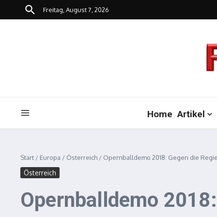
Zum Inhalt springen
Freitag, August 7, 2026
Home
Artikel
Start
/
Europa
/
Österreich
/
Opernballdemo 2018: Gegen die Regie
Österreich
Opernballdemo 2018: 