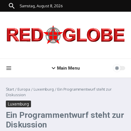
Zum Inhalt springen
Samstag, August 8, 2026
Main Menu
Start
/
Europa
/
Luxemburg
/
Ein Programmentwurf steht zur
Diskussion
Luxemburg
Ein Programmentwurf steht zur
Diskussion