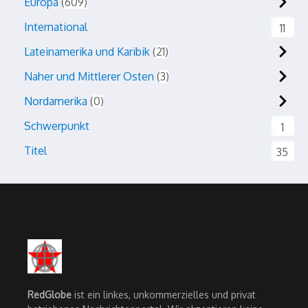
Europa
609
International
11
Lateinamerika und Karibik
21
Naher und Mittlerer Osten
3
Nordamerika
0
Schwerpunkt
1
Titel
35
RedGlobe
ist ein linkes, unkommerzielles und privat