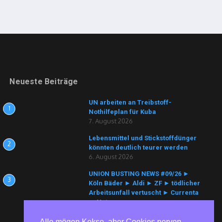
Neueste Beiträge
UN arbeiten an Treibstoff-
1
Nothilfeplan für Kuba
7. August 2026
Lebensmittel und Stickstoffdünger
2
könnten deutlich teurer werden
6. August 2026
UNION BUSTING NEWS #09/26 ►
3
Köln Bäder ► Aldi ► ZF ► tödlicher
Arbeitsunfall vertuscht ► Currenta
► Nutracorp
6. August 2026
Alle mögen Kekse, aber Cookies nerven.