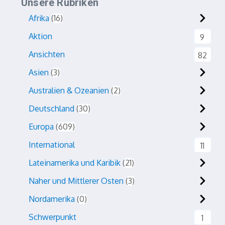
Unsere Rubriken
Afrika
16
Aktion
9
Ansichten
82
Asien
3
Australien & Ozeanien
2
Deutschland
30
Europa
609
International
11
Lateinamerika und Karibik
21
Naher und Mittlerer Osten
3
Nordamerika
0
Schwerpunkt
1