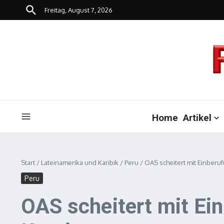
Zum Inhalt springen
Freitag, August 7, 2026
Home
Artikel
Start
/
Lateinamerika und Karibik
/
Peru
/
OAS scheitert mit Einberuf
Peru
OAS scheitert mit Ein