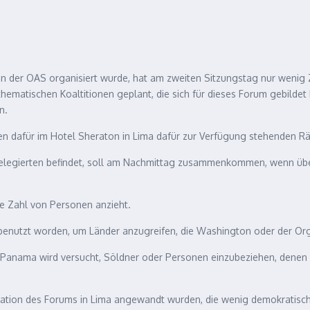
von der OAS organisiert wurde, hat am zweiten Sitzungstag nur wenig 
thematischen Koaltitionen geplant, die sich für dieses Forum gebild
n.
en dafür im Hotel Sheraton in Lima dafür zur Verfügung stehenden R
en Delegierten befindet, soll am Nachmittag zusammenkommen, wenn übe
e Zahl von Personen anzieht.
u benutzt worden, um Länder anzugreifen, die Washington oder der Or
 Panama wird versucht, Söldner oder Personen einzubeziehen, denen 
sation des Forums in Lima angewandt wurden, die wenig demokratisch 